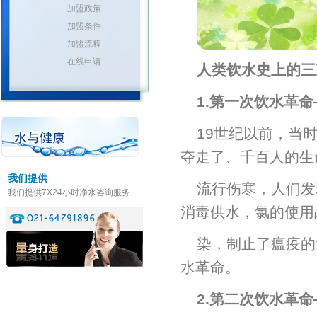
加盟政策
加盟条件
加盟流程
在线申请
人类饮水史上的三
1.第一次饮水革
19世纪以前，当
夺走了、千百人的生命
我们提供
流行伤寒，人们发
我们提供7X24小时净水咨询服务
消毒供水，氯的使用
染，制止了瘟疫的
水革命。
2.第二次饮水革